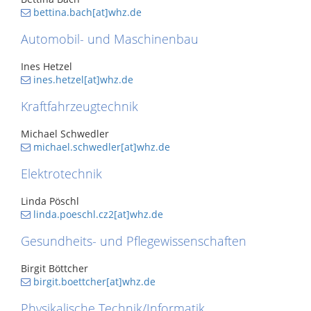
bettina.bach[at]whz.de
Automobil- und Maschinenbau
Ines Hetzel
ines.hetzel[at]whz.de
Kraftfahrzeugtechnik
Michael Schwedler
michael.schwedler[at]whz.de
Elektrotechnik
Linda Pöschl
linda.poeschl.cz2[at]whz.de
Gesundheits- und Pflegewissenschaften
Birgit Böttcher
birgit.boettcher[at]whz.de
Physikalische Technik/Informatik